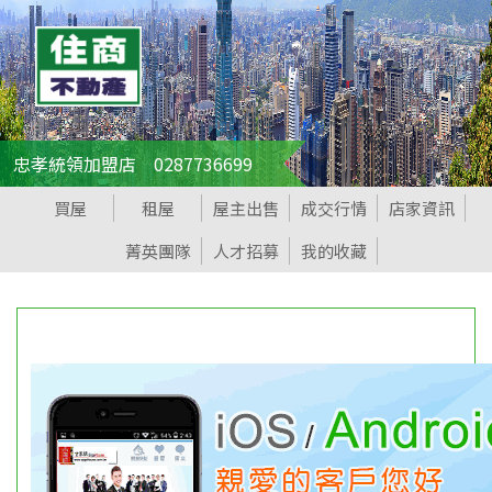
忠孝統領加盟店 0287736699
買屋
租屋
屋主出售
成交行情
店家資訊
菁英團隊
人才招募
我的收藏