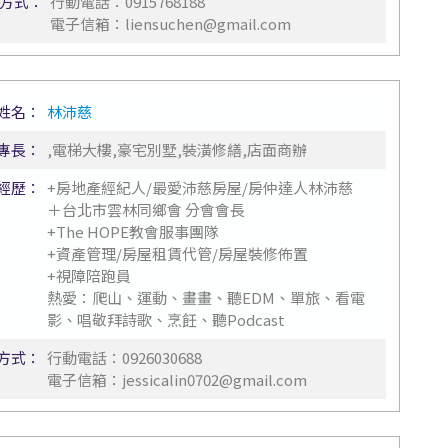
方式：
行動電話：
0915768188
電子信箱：
liensuchen@gmail.com
姓名：
林沛慈
專長：
,電梯大樓,豪宅別墅,裝潢修繕,店面商辦
經歷：
+房地產經紀人/最愛沛慈房屋/房仲達人林沛慈
＋台北市雲林同鄉會 分會會長
+The HOPE教會服事團隊
+資產管理/房屋租賃代管/房屋裝修佈置
+視障陪跑員
熱愛：爬山、運動、畫畫、聽EDM、單旅、看電
影、唱敬拜詩歌、烹飪、聽Podcast
方式：
行動電話：
0926030688
電子信箱：
jessicalin0702@gmail.com