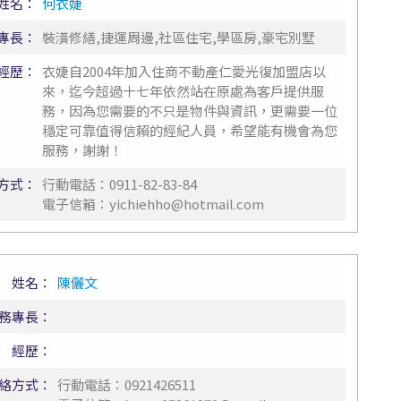
姓名：
何衣婕
專長：
裝潢修繕,捷運周邊,社區住宅,學區房,豪宅別墅
經歷：
衣婕自2004年加入住商不動產仁愛光復加盟店以
來，迄今超過十七年依然站在原處為客戶提供服
務，因為您需要的不只是物件與資訊，更需要一位
穩定可靠值得信賴的經紀人員，希望能有機會為您
服務，謝謝！
方式：
行動電話：
0911-82-83-84
電子信箱：
yichiehho@hotmail.com
姓名：
陳儷文
務專長：
經歷：
絡方式：
行動電話：
0921426511