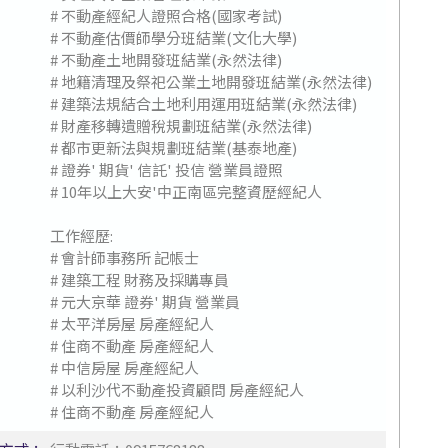
# 不動產經紀人證照合格(國家考試)
# 不動產估價師學分班結業(文化大學)
# 不動產土地開發班結業(永然法律)
# 地籍清理及祭祀公業土地開發班結業(永然法律)
# 建築法規結合土地利用運用班結業(永然法律)
# 財產移轉遺贈稅規劃班結業(永然法律)
# 都市更新法與規劃班結業(基泰地產)
# 證券' 期貨' 信託' 投信 營業員證照
# 10年以上大安'中正南區完整資歷經紀人
工作經歷:
# 會計師事務所 記帳士
# 建築工程 財務及採購專員
# 元大京華 證券' 期貨 營業員
# 太平洋房屋 房產經紀人
# 住商不動產 房產經紀人
# 中信房屋 房產經紀人
# 以利沙代不動產投資顧問 房產經紀人
# 住商不動產 房產經紀人