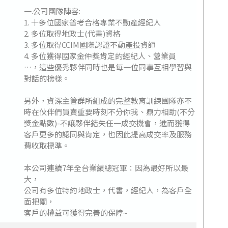
一.公司團隊陣容:
1. 十多位國家普考合格專業不動產經紀人
2. 多位取得地政士(代書)資格
3. 多位取得CCIM國際認證不動產投資師
4. 多位獲得國家金仲獎肯定的經紀人、營業員
…，這些優秀夥伴同時也是每一位同事互相學習與
對話的榜樣。
另外，資深主管群所組成的完整教育訓練團隊亦不
時在伙伴們買賣重要時刻不分你我、鼎力相助(不分
獎金點數)-不讓夥伴錯失任一成交機會，進而獲得
客戶更多的認同與肯定，也因此提高成交率及服務
費收取標準。
本公司連續7年全台業績總冠軍：因為最好所以最
大，
公司有多位特約地政士，代書，經紀人，為客戶全
面把關，
客戶的權益可獲得完善的保障~