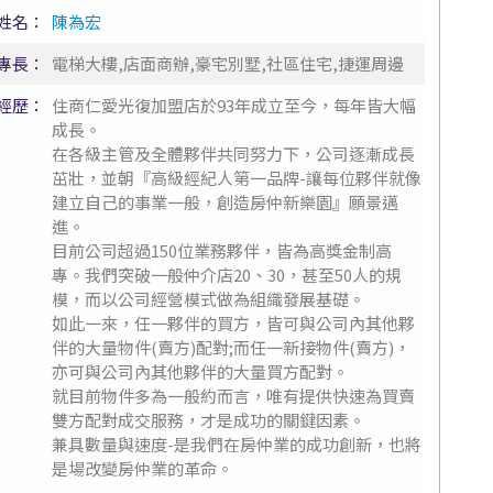
姓名：
陳為宏
專長：
電梯大樓,店面商辦,豪宅別墅,社區住宅,捷運周邊
經歷：
住商仁愛光復加盟店於93年成立至今，每年皆大幅
成長。
在各級主管及全體夥伴共同努力下，公司逐漸成長
茁壯，並朝『高級經紀人第一品牌-讓每位夥伴就像
建立自己的事業一般，創造房仲新樂園』願景邁
進。
目前公司超過150位業務夥伴，皆為高獎金制高
專。我們突破一般仲介店20、30，甚至50人的規
模，而以公司經營模式做為組織發展基礎。
如此一來，任一夥伴的買方，皆可與公司內其他夥
伴的大量物件(賣方)配對;而任一新接物件(賣方)，
亦可與公司內其他夥伴的大量買方配對。
就目前物件多為一般約而言，唯有提供快速為買賣
雙方配對成交服務，才是成功的關鍵因素。
兼具數量與速度-是我們在房仲業的成功創新，也將
是場改變房仲業的革命。