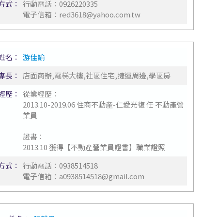
方式：
行動電話：
0926220335
電子信箱：
red3618@yahoo.com.tw
姓名：
游佳諭
專長：
店面商辦,電梯大樓,社區住宅,捷運周邊,學區房
經歷：
從業經歷：
2013.10-2019.06 住商不動産-仁愛光復 任 不動產營
業員
證書：
2013.10 獲得【不動產營業員證書】職業證照
方式：
行動電話：
0938514518
電子信箱：
a0938514518@gmail.com