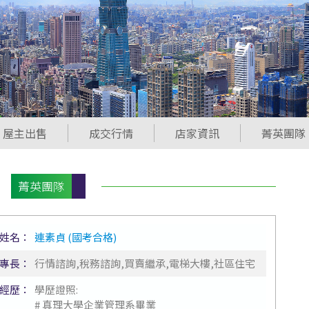
屋主出售
成交行情
店家資訊
菁英團隊
菁英團隊
姓名：
連素貞 (國考合格)
專長：
行情諮詢,稅務諮詢,買賣繼承,電梯大樓,社區住宅
經歷：
學歷證照:
# 真理大學企業管理系畢業