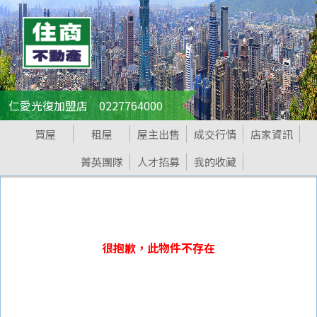
仁愛光復加盟店 0227764000
買屋
租屋
屋主出售
成交行情
店家資訊
菁英團隊
人才招募
我的收藏
很抱歉，此物件不存在