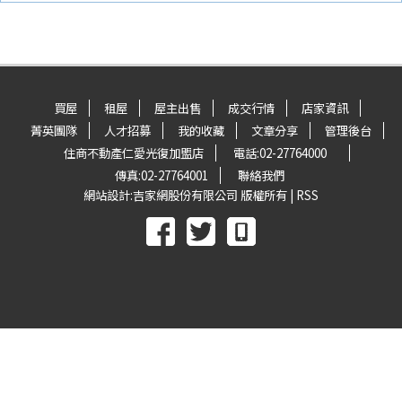
買屋
租屋
屋主出售
成交行情
店家資訊
菁英團隊
人才招募
我的收藏
文章分享
管理後台
住商不動產仁愛光復加盟店
電話:
02-27764000
傳真:
02-27764001
聯絡我們
網站設計:
吉家網股份有限公司
版權所有 |
RSS