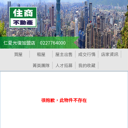
仁愛光復加盟店 0227764000
買屋
租屋
屋主出售
成交行情
店家資訊
菁英團隊
人才招募
我的收藏
很抱歉，此物件不存在