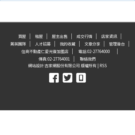
買屋
租屋
屋主出售
成交行情
店家資訊
菁英團隊
人才招募
我的收藏
文章分享
管理後台
住商不動產仁愛光復加盟店
電話:
02-27764000
傳真:
02-27764001
聯絡我們
網站設計:
吉家網股份有限公司
版權所有 |
RSS