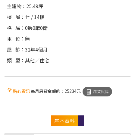
主建物：
25.49
坪
樓 層：
七 / 14
樓
格 局：
0
房
0
廳
0
衛
車 位：
無
屋 齡：
32年4個月
類 型：
其他
／
住宅
貼心資訊
每月房貸金額約：
25234
元
房貸試算
基本資料