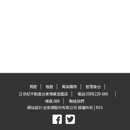
買屋
租屋
菁英團隊
管理後台
21世紀不動產台東傳廣加盟店
電話:
(089)229-666
傳真:
089
聯絡我們
網站設計:
吉家網股份有限公司
版權所有 |
RSS