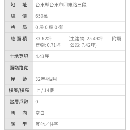
地 址
台東縣台東市四維路三段
總 價
650萬
格 局
0
房
0
廳
0
衛
總 面 積
33.62
坪 （主建物:
25.49
坪 附屬
建物:
0.71
坪 公設:
7.42
坪
)
土地登記
4.43
坪
面臨路寬
屋 齡
32年4個月
樓層/樓高
七 / 14
樓
當層戶數
0
朝 向
空白
類 型
其他
／
住宅