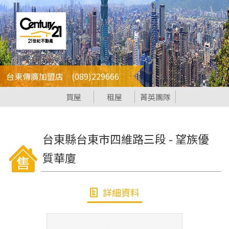
台東傳廣加盟店 (089)229666
買屋
租屋
菁英團隊
台東縣
台東市
四維路三段
-
望族優
質華廈
詳細資料