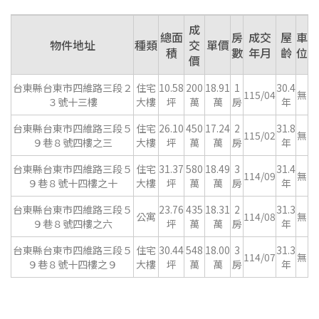
成
總面
房
成交
屋
車
物件地址
種類
交
單價
積
數
年月
齡
位
價
台東縣台東市四維路三段２
住宅
10.58
200
18.91
1
30.4
115/04
無
３號十三樓
大樓
坪
萬
萬
房
年
台東縣台東市四維路三段５
住宅
26.10
450
17.24
2
31.8
115/02
無
９巷８號四樓之三
大樓
坪
萬
萬
房
年
台東縣台東市四維路三段５
住宅
31.37
580
18.49
3
31.4
114/09
無
９巷８號十四樓之十
大樓
坪
萬
萬
房
年
台東縣台東市四維路三段５
23.76
435
18.31
2
31.3
公寓
114/08
無
９巷８號四樓之六
坪
萬
萬
房
年
台東縣台東市四維路三段５
住宅
30.44
548
18.00
3
31.3
114/07
無
９巷８號十四樓之９
大樓
坪
萬
萬
房
年