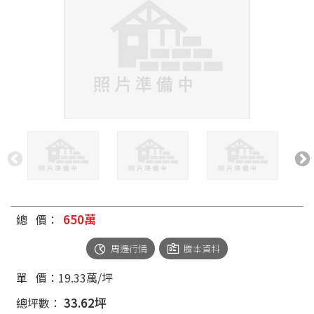
650萬
總 價
：
周邊行情
謄本資料
單 價：
19.33萬/坪
33.62
坪
總坪數：