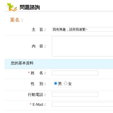
問題諮詢
案名：
主 旨：
內 容：
您的基本資料
＊
姓 名：
性 別：
男
女
行動電話：
＊
E-Mail：