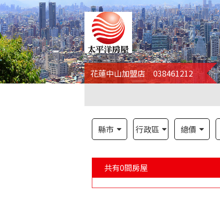
花蓮中山加盟店 038461212
縣市
行政區
總價
共有
0
間房屋