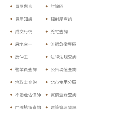
買屋留言
討論區
買屋知識
輻射屋查詢
成交行情
兇宅查詢
房地合一
流通急徵專區
房仲王
法律法規查詢
營業員查詢
公告現值查詢
地政士查詢
北市使用分區
不動產估價師
實價登錄查詢
門牌地價查詢
建築管理資訊