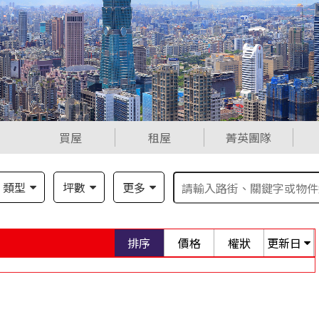
買屋
租屋
菁英團隊
類型
坪數
更多
排序
價格
權狀
更新日