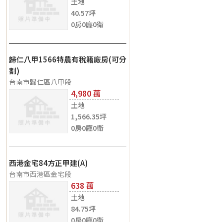
土地
40.57坪
0房0廳0衛
歸仁八甲1566特農有稅籍廠房(可分
割)
台南市歸仁區八甲段
4,980
土地
1,566.35坪
0房0廳0衛
西港金宅84方正甲建(A)
台南市西港區金宅段
638
土地
84.75坪
0房0廳0衛