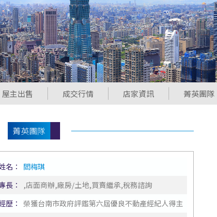
屋主出售
成交行情
店家資訊
菁英團隊
菁英團隊
姓名：
閻梅琪
專長：
,店面商辦,廠房/土地,買賣繼承,稅務諮詢
經歷：
榮獲台南市政府評鑑第六屆優良不動產經紀人得主