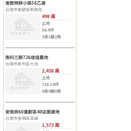
後壁樂耕小築56乙建
台南市後壁區新東段
498
土地
56.9坪
3房1廳2衛
南科三期726增值農地
台南市新市區大洲
2,458
土地
726.14坪
0房0廳0衛
安南商60重劃區40店面建地
台南市安南區草湖
1,573