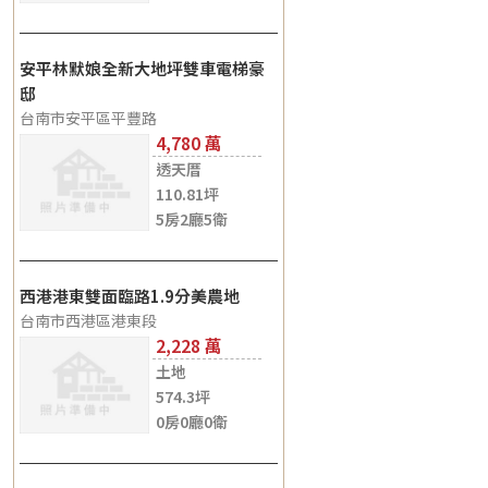
安平林默娘全新大地坪雙車電梯豪
邸
台南市安平區平豐路
4,780
透天厝
110.81坪
5房2廳5衛
西港港東雙面臨路1.9分美農地
台南市西港區港東段
2,228
土地
574.3坪
0房0廳0衛