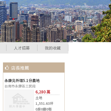
人才招募
我的收藏
店長推薦
永康北外環5.1分農地
台南市永康區三民段
6,280
土地
1,551.63坪
0房0廳0衛