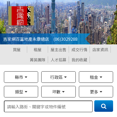
吉家網百富地產永康總店 (06)3029288
買屋
租屋
屋主出售
成交行情
店家資訊
菁英團隊
人才招募
我的收藏
縣市
行政區
租金
類型
坪數
更多