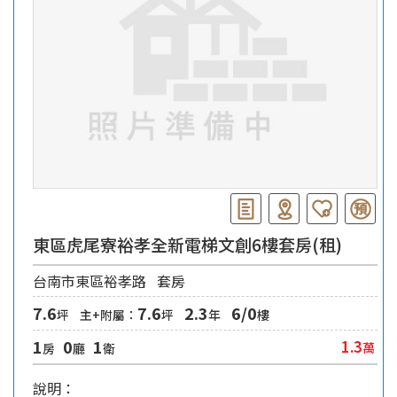
東區虎尾寮裕孝全新電梯文創6樓套房(租)
台南市東區裕孝路
套房
7.6
7.6
2.3
6/0
坪
主+附屬：
坪
年
樓
1
0
1
1.3
萬
房
廳
衛
說明：