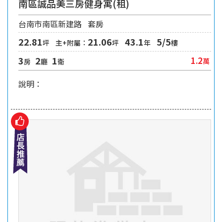
南區誠品美三房健身寓(租)
台南市南區新建路
套房
22.81
21.06
43.1
5/5
坪
主+附屬：
坪
年
樓
3
2
1
1.2
萬
房
廳
衛
說明：