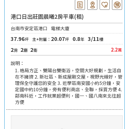
港口日出莊園晨曦2房平車(租)
台南市安定區港口
電梯大廈
37.96
20.07
0.8
3/11
坪
主+附屬：
坪
年
樓
2
2
2
2.2
萬
房
廳
衛
說明：
1. 格局方正、雙陽台雙衛浴，空間大好規劃，生活自
在不擁擠 2. 新社區、新成屋剛交屋，視野光線好，管
理保全守護您的安全 3. 近學區南安國小約5分鐘，安
定國中約10分鐘，旁有便利商店、全聯，採買方便 4.
鄰南科近，工作就業超便利，國一、國八南來北往超
方便