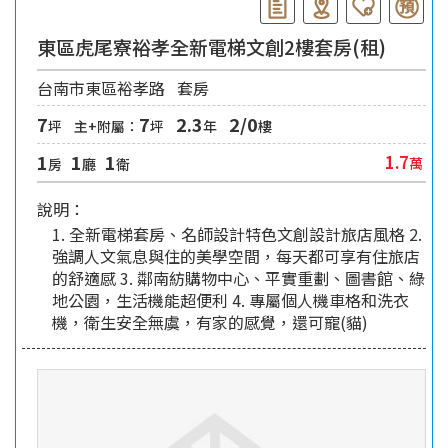
東區虎尾寮裕孝全新電梯文創2樓套房(租)
台南市東區裕孝路
套房
7
7
2.3
2/0
坪
主+附屬：
坪
年
樓
1
1
1
1.7
萬
房
廳
衛
說明：
1. 全新電梯套房、名師設計特色文創設計旅店風格 2.
強調人文氣息與住的美學空間，每天都可享有住旅店
的舒適感 3. 鄰南紡購物中心、平實重劃、圖書館、綠
地公園，生活機能超便利 4. 專屬個人機車格和洗衣
機，衛生安全無虞，有家的感覺，還可寵(貓)