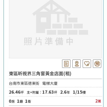
東區昕視界三角窗黃金店面(租)
台南市東區德東街
電梯大廈
26.46
17.63
2.6
1/15
坪
主+附屬：
坪
年
樓
0
1
1
2
萬
房
廳
衛