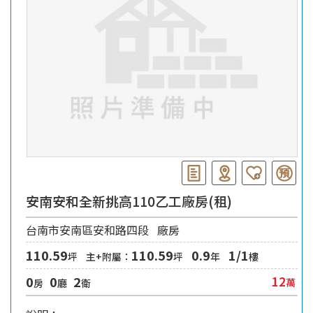
安南安和全新挑高110乙工廠房(租)
台南市安南區安和路四段
廠房
110.59
110.59
0.9
1/1
坪
主+附屬：
坪
年
樓
0
0
2
12
萬
房
廳
衛