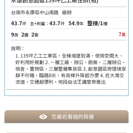
台南市永康區中山南路
廠辦
43.7
43.7
54.9
整棟/1
坪
主+附屬：
坪
年
樓
9
2
2
7
萬
房
廳
衛
說明：
1. 139坪乙工工業區，全棟增建到滿，使用空間大、
好利用好規劃 2. 一層工廠、辦公、廚房，二層辦公、
宿舍、置物區，三層整層集貨區 3. 創意園區旁環境安
靜不吵雜，臨路8米，有貨梯升降超方便 4. 近大灣交
流道，交通超便利，地段由法王講堂旁進出
您最近看過的房屋