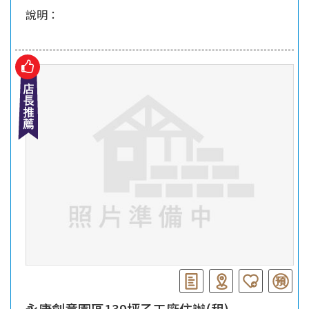
說明：
永康創意園區139坪乙工廠住辦(租)