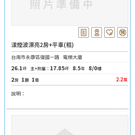
漾煙波漂亮2房+平車(租)
台南市永康區復國一路
電梯大廈
26.1
17.85
8.5
8/0
坪
主+附屬：
坪
年
樓
2
1
1
2.2
萬
房
廳
衛
說明：