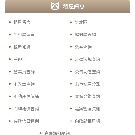
租
屋訊息
租屋留言
討論區
出租屋留言
輻射屋查詢
租屋知識
兇宅查詢
房仲王
法律法規查詢
營業員查詢
公告現值查詢
地政士查詢
北市使用分區
不動產估價師
實價登錄查詢
門牌地價查詢
建築管理資訊
存證信函範例
內政部租屋網
崔媽媽租屋網