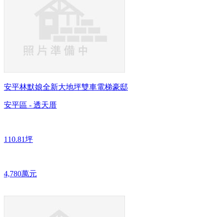
安平林默娘全新大地坪雙車電梯豪邸
安平區 - 透天厝
110.81坪
4,780萬元