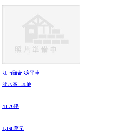
江南頤合3房平車
淡水區 - 其他
41.76坪
1,198萬元