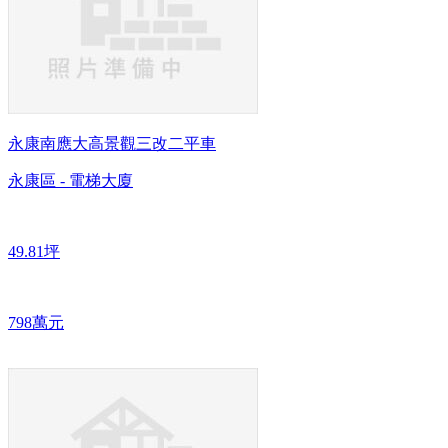
永康南應大高景觀三改二平車
永康區 - 電梯大廈
49.81坪
798萬元