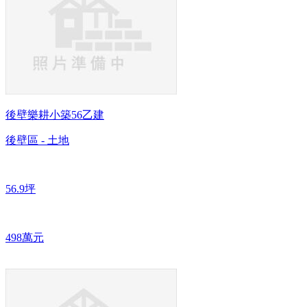
後壁樂耕小築56乙建
後壁區 - 土地
56.9坪
498萬元