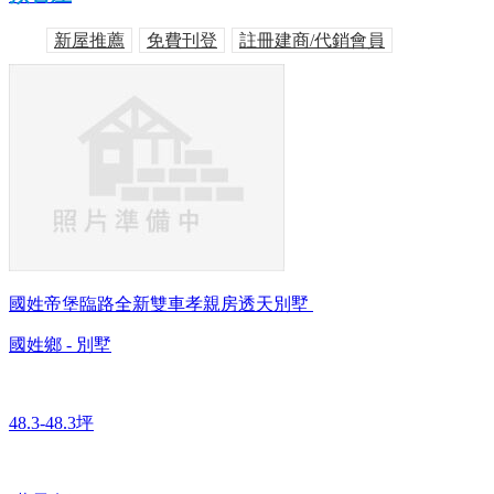
新屋推薦
免費刊登
註冊建商/代銷會員
國姓帝堡臨路全新雙車孝親房透天別墅
國姓鄉 - 別墅
48.3-48.3坪