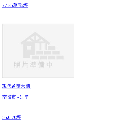
77-85萬元/坪
現代首璽六期
南投市 - 別墅
55.6-70坪