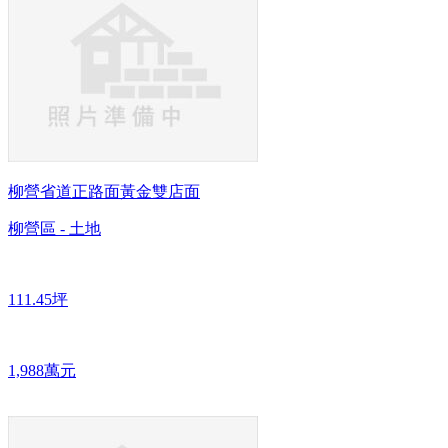
柳營省道正路面黃金雙店面
柳營區 - 土地
111.45坪
1,988萬元