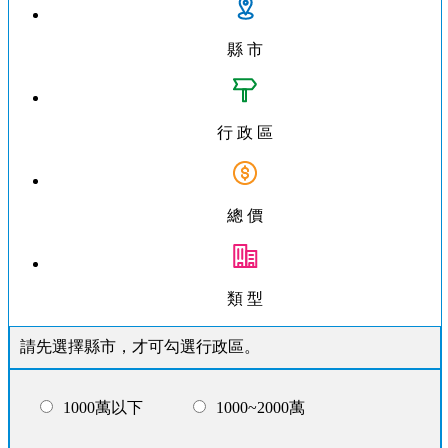
縣 市
行 政 區
總 價
類 型
請先選擇縣市，才可勾選行政區。
1000萬以下
1000~2000萬