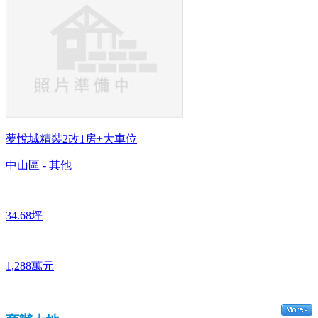
夢悅城精裝2改1房+大車位
中山區 - 其他
34.68坪
1,288萬元