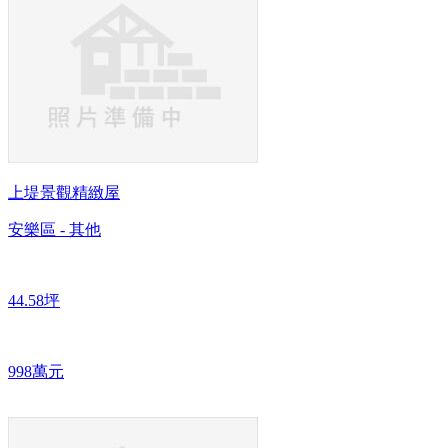
上堤景觀精緻屋
安樂區 - 其他
44.58坪
998萬元