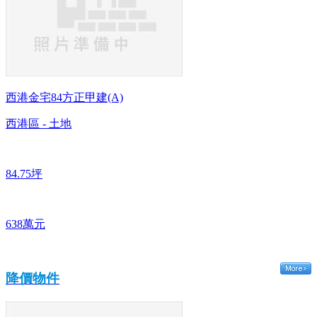
西港金宅84方正甲建(A)
西港區 - 土地
84.75坪
638萬元
降價物件