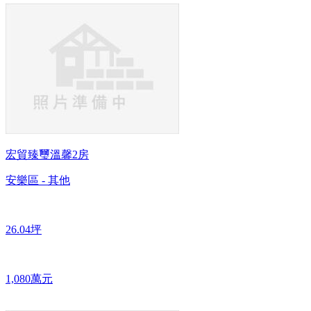
宏貿臻璽溫馨2房
安樂區 - 其他
26.04坪
1,080萬元