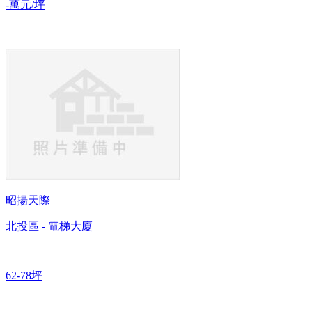
-萬元/坪
昭揚天際
北投區 - 電梯大廈
62-78坪