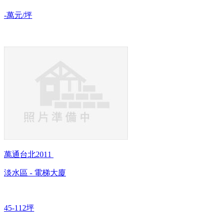
-萬元/坪
萬通台北2011
淡水區 - 電梯大廈
45-112坪