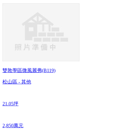
雙敦學區微風麗弗(B119)
松山區 - 其他
21.05坪
2,850萬元