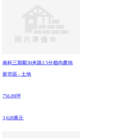
南科三期鄰30米路2.5分都內農地
新市區 - 土地
756.89坪
3,628萬元