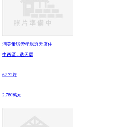
湖美帝璟旁孝親透天店住
中西區 - 透天厝
62.72坪
2,780萬元