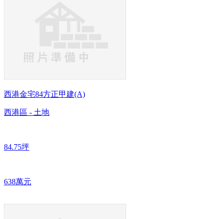
西港金宅84方正甲建(A)
西港區 - 土地
84.75坪
638萬元