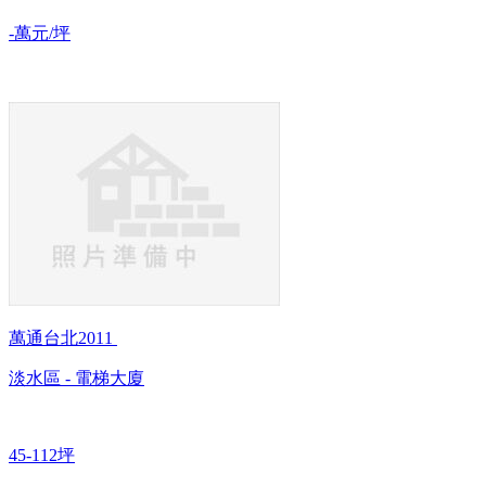
-萬元/坪
萬通台北2011
淡水區 - 電梯大廈
45-112坪