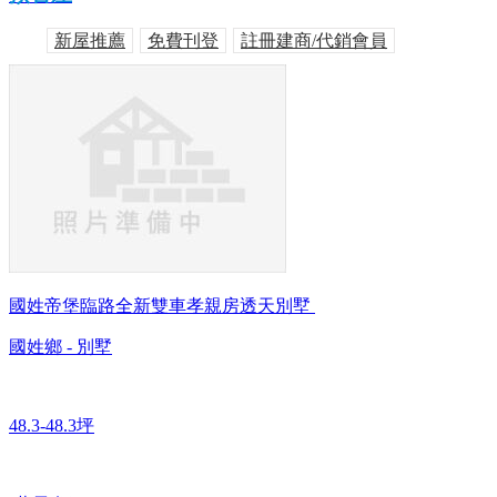
新屋推薦
免費刊登
註冊建商/代銷會員
國姓帝堡臨路全新雙車孝親房透天別墅
國姓鄉 - 別墅
48.3-48.3坪