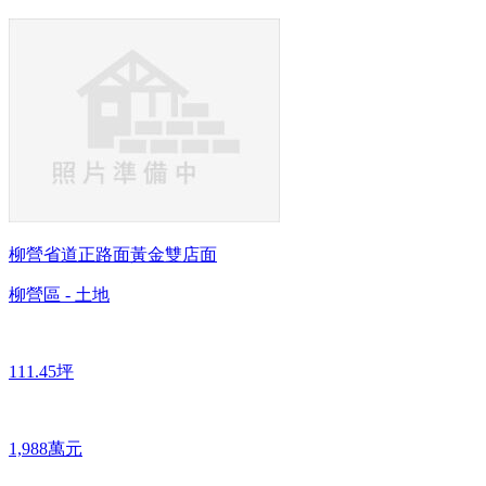
柳營省道正路面黃金雙店面
柳營區 - 土地
111.45坪
1,988萬元