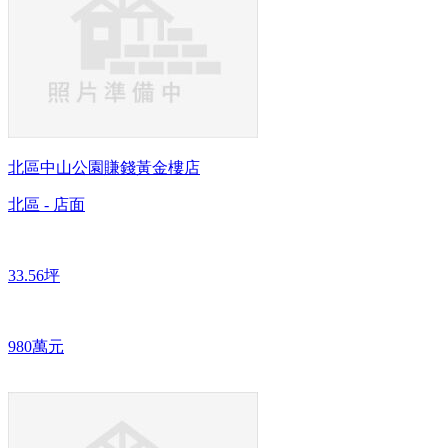
北區中山公園賺錢黃金樓店
北區 - 店面
33.56坪
980萬元