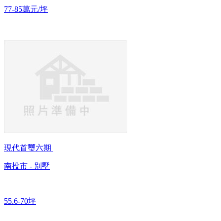
77-85萬元/坪
現代首璽六期
南投市 - 別墅
55.6-70坪