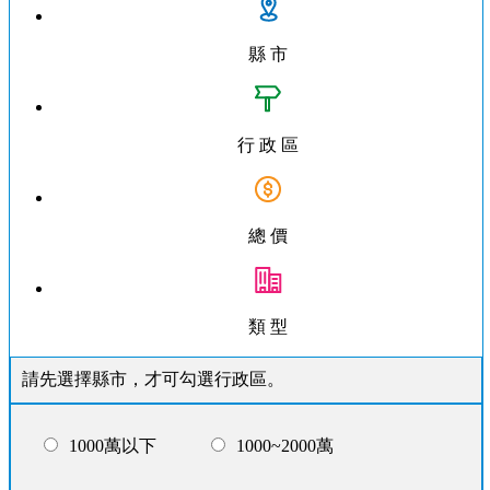
縣 市
行 政 區
總 價
類 型
請先選擇縣市，才可勾選行政區。
1000萬以下
1000~2000萬