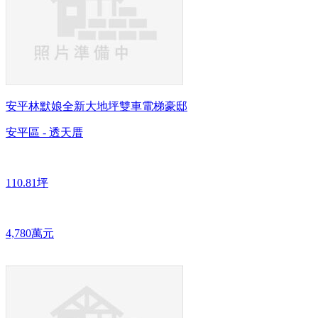
安平林默娘全新大地坪雙車電梯豪邸
安平區 - 透天厝
110.81坪
4,780萬元