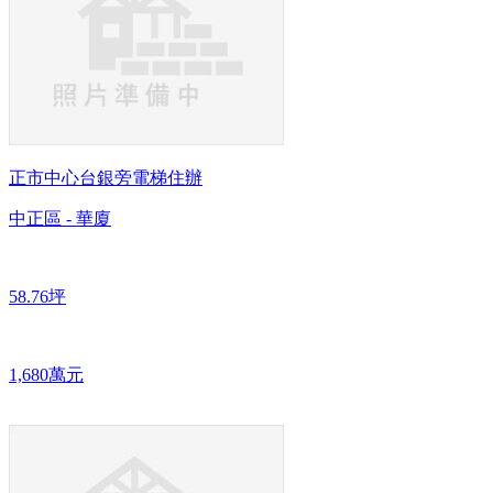
正市中心台銀旁電梯住辦
中正區 - 華廈
58.76坪
1,680萬元