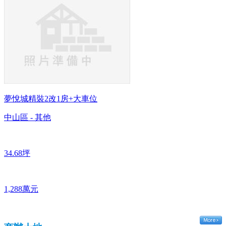
夢悅城精裝2改1房+大車位
中山區 - 其他
34.68坪
1,288萬元