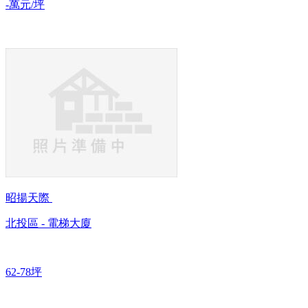
-萬元/坪
昭揚天際
北投區 - 電梯大廈
62-78坪