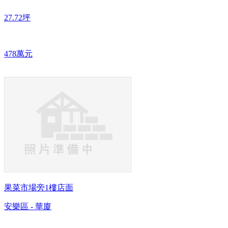
27.72坪
478萬元
果菜市場旁1樓店面
安樂區 - 華廈