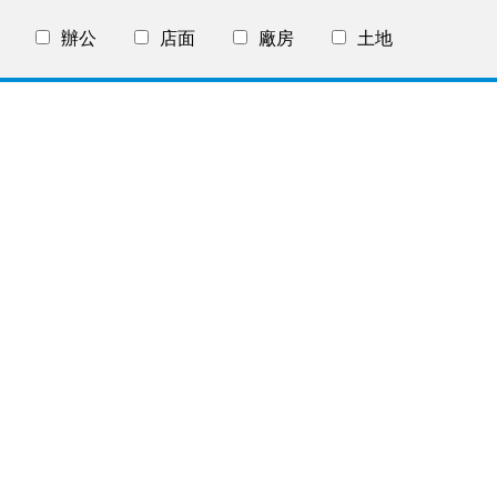
辦公
店面
廠房
土地