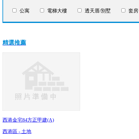
公寓
電梯大樓
透天厝/別墅
套房
精選推薦
西港金宅84方正甲建(A)
西港區 - 土地