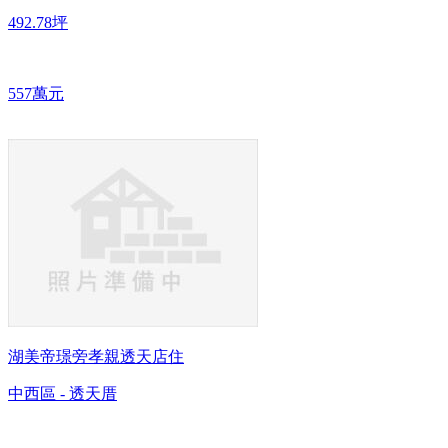
492.78坪
557萬元
湖美帝璟旁孝親透天店住
中西區 - 透天厝