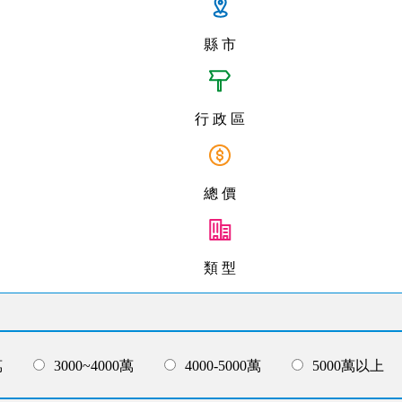
縣 市
行 政 區
總 價
類 型
萬
3000~4000萬
4000-5000萬
5000萬以上