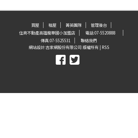
買屋
租屋
菁英團隊
管理後台
住商不動產高雄龍華國小加盟店
電話:
07-5520888
傳真:
07-5525531
聯絡我們
網站設計:
吉家網股份有限公司
版權所有 |
RSS