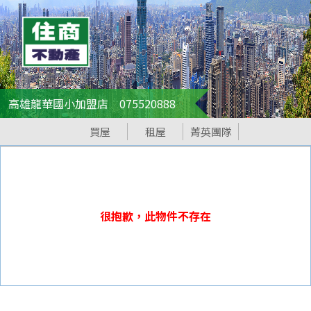
高雄龍華國小加盟店 075520888
買屋
租屋
菁英團隊
很抱歉，此物件不存在