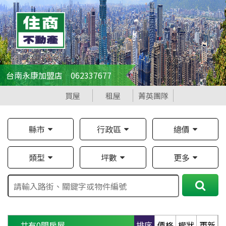
台南永康加盟店 062337677
買屋
租屋
菁英團隊
縣市
行政區
總價
類型
坪數
更多
共有
0
間房屋
排序
價格
權狀
更新