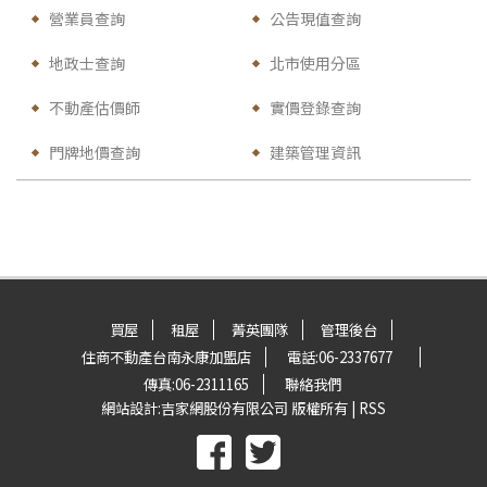
營業員查詢
公告現值查詢
地政士查詢
北市使用分區
不動產估價師
實價登錄查詢
門牌地價查詢
建築管理資訊
買屋
租屋
菁英團隊
管理後台
住商不動產台南永康加盟店
電話:
06-2337677
傳真:
06-2311165
聯絡我們
網站設計:
吉家網股份有限公司
版權所有 |
RSS