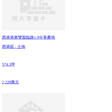
西港港東雙面臨路1.9分美農地
西港區 - 土地
574.3坪
2,228萬元