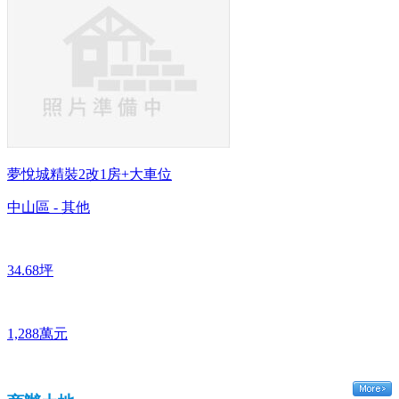
夢悅城精裝2改1房+大車位
中山區 - 其他
34.68坪
1,288萬元