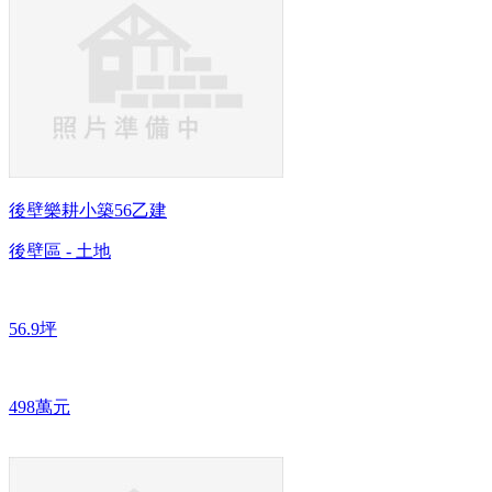
後壁樂耕小築56乙建
後壁區 - 土地
56.9坪
498萬元