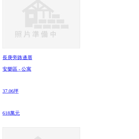
長庚旁路邊厝
安樂區 - 公寓
37.06坪
618萬元