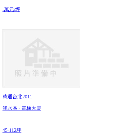
-萬元/坪
萬通台北2011
淡水區 - 電梯大廈
45-112坪