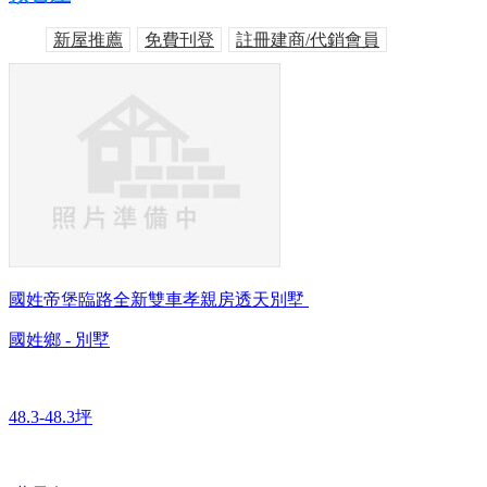
新屋推薦
免費刊登
註冊建商/代銷會員
國姓帝堡臨路全新雙車孝親房透天別墅
國姓鄉 - 別墅
48.3-48.3坪