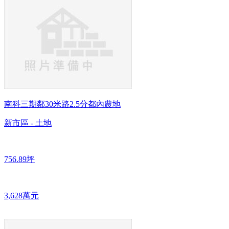
南科三期鄰30米路2.5分都內農地
新市區 - 土地
756.89坪
3,628萬元