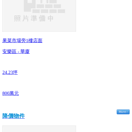
果菜市場旁1樓店面
安樂區 - 華廈
24.23坪
800萬元
降價物件