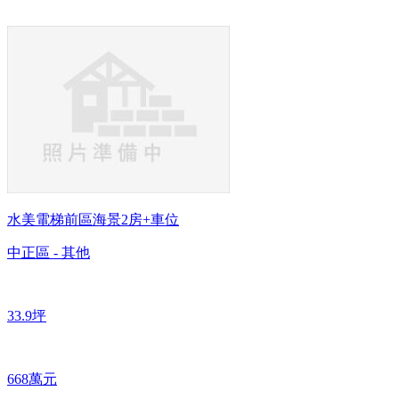
水美電梯前區海景2房+車位
中正區 - 其他
33.9坪
668萬元