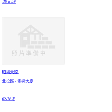
-萬元/坪
昭揚天際
北投區 - 電梯大廈
62-78坪