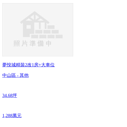
夢悅城精裝2改1房+大車位
中山區 - 其他
34.68坪
1,288萬元