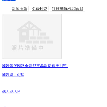
新屋推薦
免費刊登
註冊建商/代銷會員
國姓帝堡臨路全新雙車孝親房透天別墅
國姓鄉 - 別墅
48.3-48.3坪