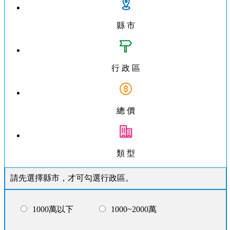
縣 市
行 政 區
總 價
類 型
請先選擇縣市，才可勾選行政區。
1000萬以下
1000~2000萬