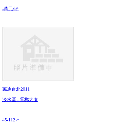
-萬元/坪
萬通台北2011
淡水區 - 電梯大廈
45-112坪