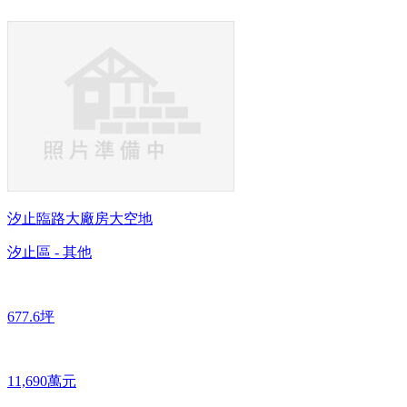
汐止臨路大廠房大空地
汐止區 - 其他
677.6坪
11,690萬元