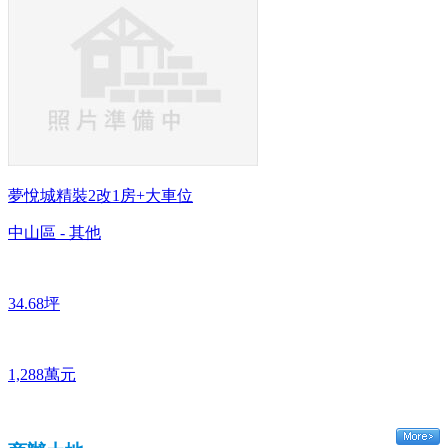
夢悅城精裝2改1房+大車位
中山區 - 其他
34.68坪
1,288萬元