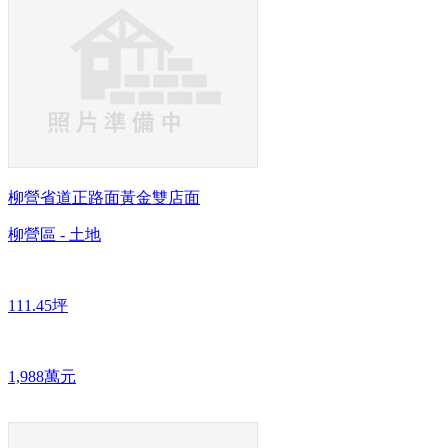
柳營省道正路面黃金雙店面
柳營區 - 土地
111.45坪
1,988萬元