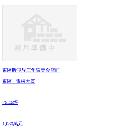
東區昕視界三角窗黃金店面
東區 - 電梯大廈
26.46坪
1,080萬元