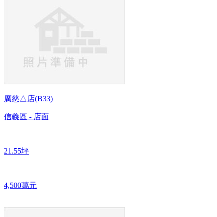
廣慈△店(B33)
信義區 - 店面
21.55坪
4,500萬元