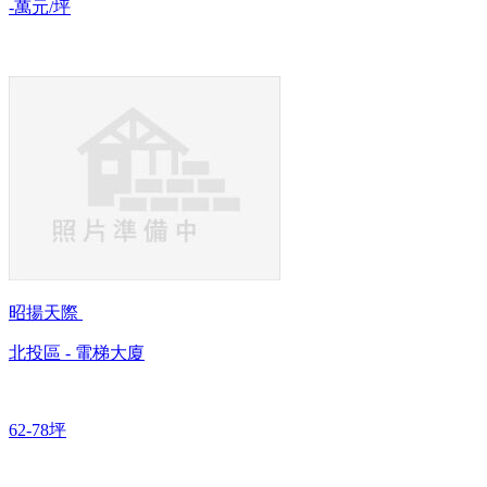
-萬元/坪
昭揚天際
北投區 - 電梯大廈
62-78坪