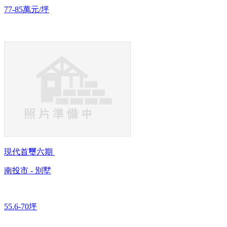
77-85萬元/坪
現代首璽六期
南投市 - 別墅
55.6-70坪