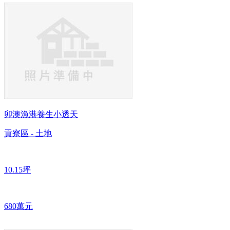
卯澳漁港養生小透天
貢寮區 - 土地
10.15坪
680萬元