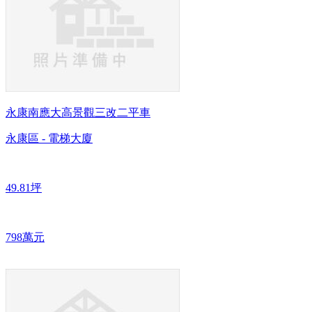
永康南應大高景觀三改二平車
永康區 - 電梯大廈
49.81坪
798萬元