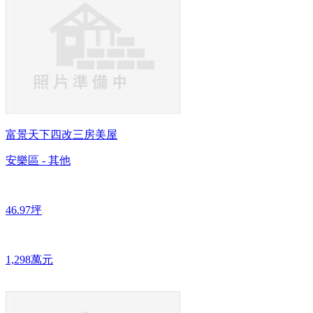
富景天下四改三房美屋
安樂區 - 其他
46.97坪
1,298萬元