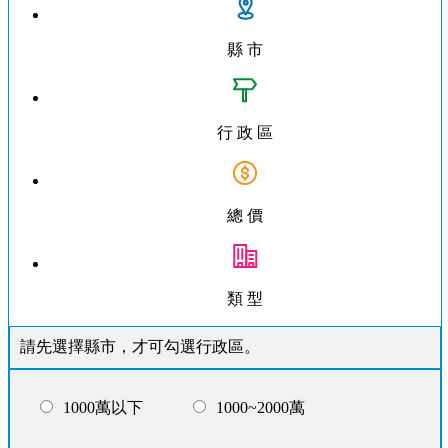
縣 市
行 政 區
總 價
類 型
請先選擇縣市，才可勾選行政區。
1000萬以下
1000~2000萬