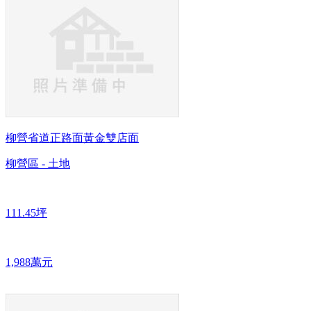
柳營省道正路面黃金雙店面
柳營區 - 土地
111.45坪
1,988萬元