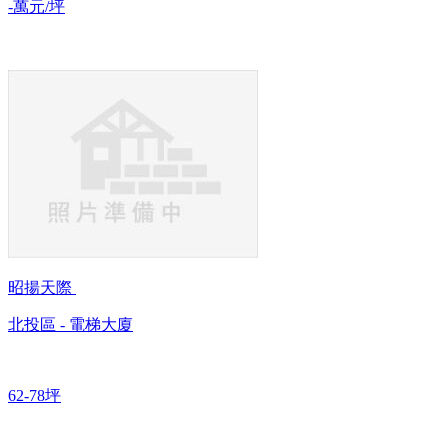
-萬元/坪
昭揚天際
北投區 - 電梯大廈
62-78坪