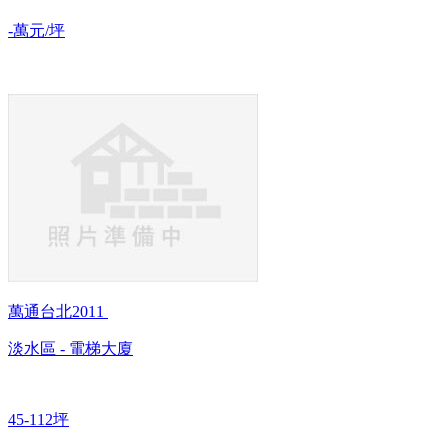
-萬元/坪
萬通台北2011
淡水區 - 電梯大廈
45-112坪