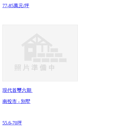
77-85萬元/坪
現代首璽六期
南投市 - 別墅
55.6-70坪