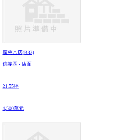
廣慈△店(B33)
信義區 - 店面
21.55坪
4,500萬元