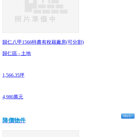
歸仁八甲1566特農有稅籍廠房(可分割)
歸仁區 - 土地
1,566.35坪
4,980萬元
降價物件