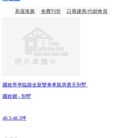
新屋推薦
免費刊登
註冊建商/代銷會員
國姓帝堡臨路全新雙車孝親房透天別墅
國姓鄉 - 別墅
48.3-48.3坪