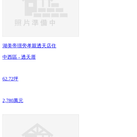
湖美帝璟旁孝親透天店住
中西區 - 透天厝
62.72坪
2,780萬元