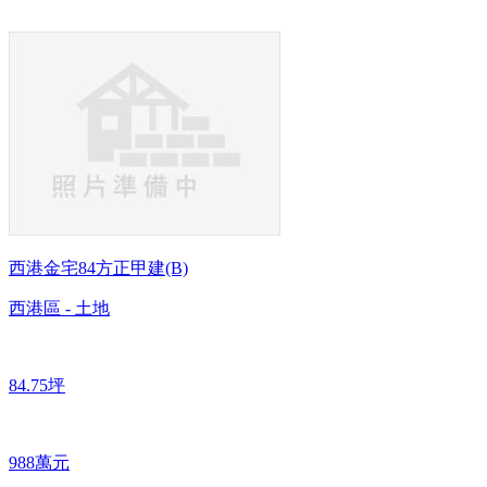
西港金宅84方正甲建(B)
西港區 - 土地
84.75坪
988萬元