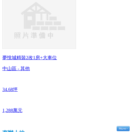
夢悅城精裝2改1房+大車位
中山區 - 其他
34.68坪
1,288萬元