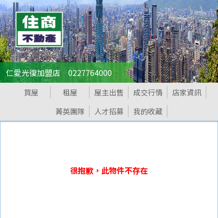
仁愛光復加盟店 0227764000
買屋
租屋
屋主出售
成交行情
店家資訊
菁英團隊
人才招募
我的收藏
很抱歉，此物件不存在