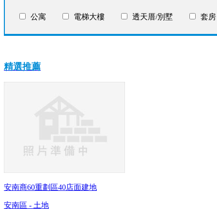
公寓
電梯大樓
透天厝/別墅
套房
精選推薦
安南商60重劃區40店面建地
安南區 - 土地