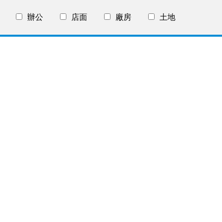
辦公
店面
廠房
土地