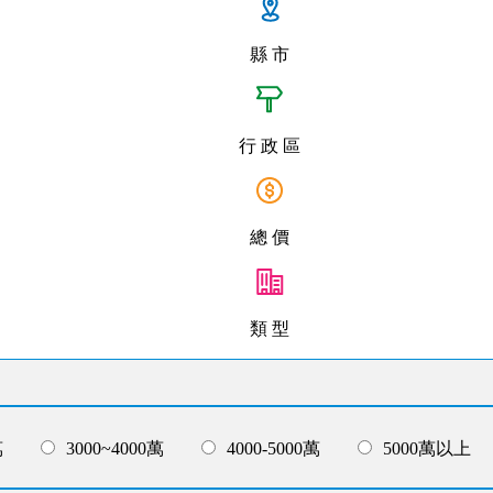
縣 市
行 政 區
總 價
類 型
萬
3000~4000萬
4000-5000萬
5000萬以上