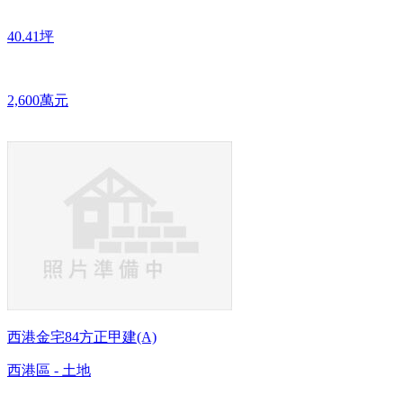
40.41坪
2,600萬元
西港金宅84方正甲建(A)
西港區 - 土地