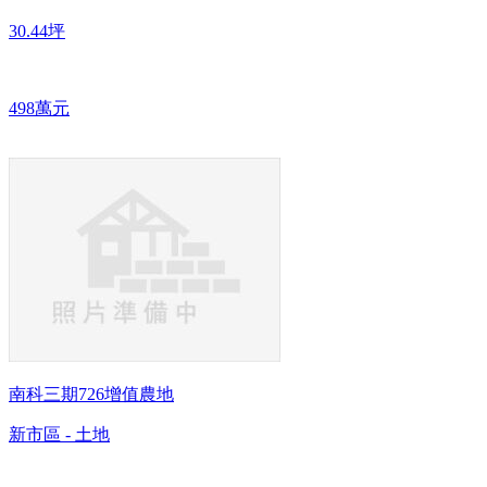
30.44坪
498萬元
南科三期726增值農地
新市區 - 土地