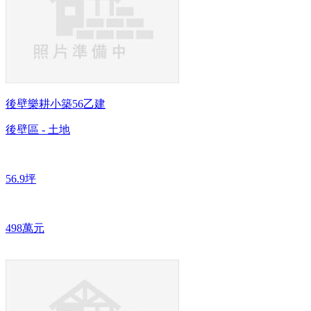
後壁樂耕小築56乙建
後壁區 - 土地
56.9坪
498萬元