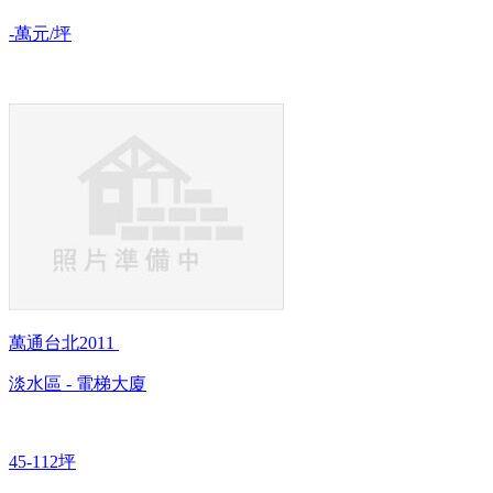
-萬元/坪
萬通台北2011
淡水區 - 電梯大廈
45-112坪