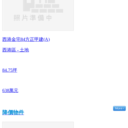
西港金宅84方正甲建(A)
西港區 - 土地
84.75坪
638萬元
降價物件