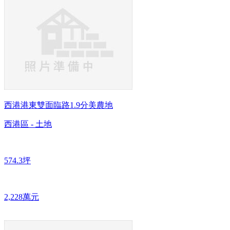
西港港東雙面臨路1.9分美農地
西港區 - 土地
574.3坪
2,228萬元