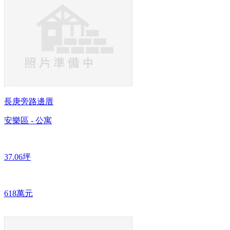
長庚旁路邊厝
安樂區 - 公寓
37.06坪
618萬元