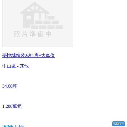
夢悅城精裝2改1房+大車位
中山區 - 其他
34.68坪
1,288萬元