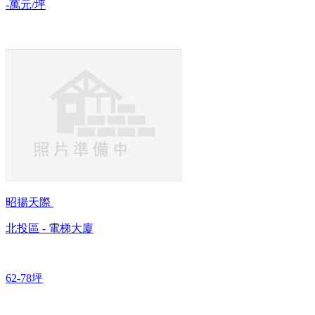
-萬元/坪
昭揚天際
北投區 - 電梯大廈
62-78坪