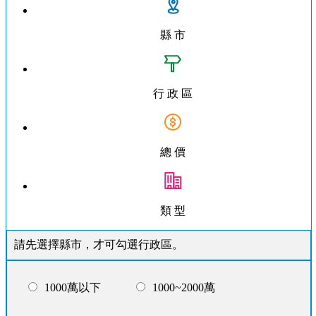
縣 市
行 政 區
總 價
類 型
請先選擇縣市，才可勾選行政區。
1000萬以下
1000~2000萬