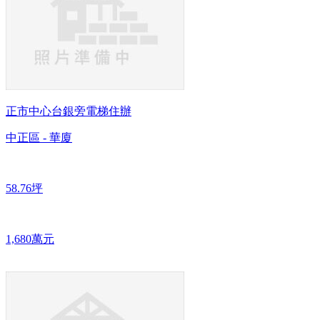
正市中心台銀旁電梯住辦
中正區 - 華廈
58.76坪
1,680萬元