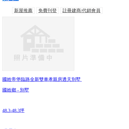
新屋推薦
免費刊登
註冊建商/代銷會員
國姓帝堡臨路全新雙車孝親房透天別墅
國姓鄉 - 別墅
48.3-48.3坪