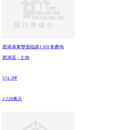
西港港東雙面臨路1.9分美農地
西港區 - 土地
574.3坪
2,228萬元