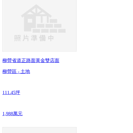
柳營省道正路面黃金雙店面
柳營區 - 土地
111.45坪
1,988萬元