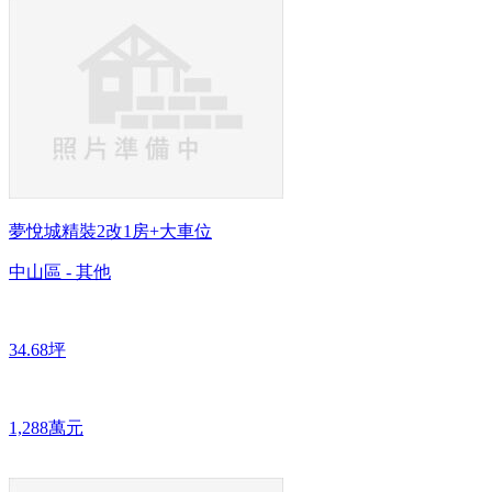
夢悅城精裝2改1房+大車位
中山區 - 其他
34.68坪
1,288萬元