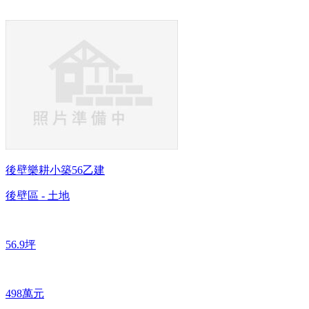
後壁樂耕小築56乙建
後壁區 - 土地
56.9坪
498萬元