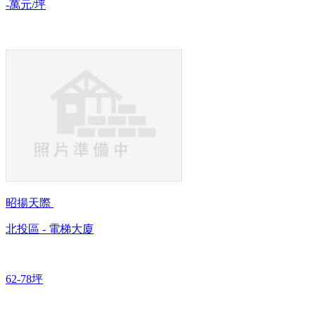
-萬元/坪
昭揚天際
北投區 - 電梯大廈
62-78坪