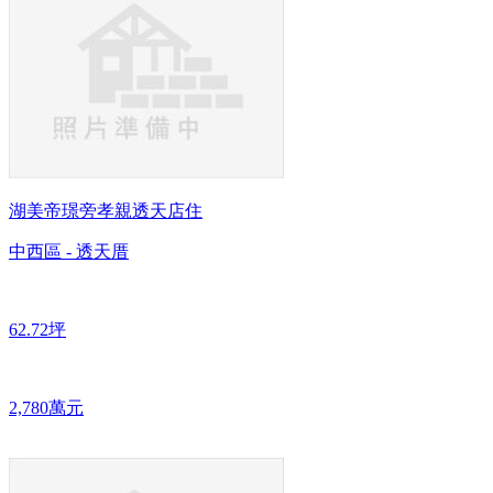
湖美帝璟旁孝親透天店住
中西區 - 透天厝
62.72坪
2,780萬元