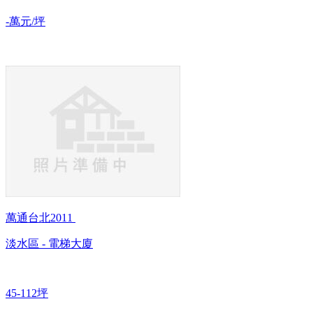
-萬元/坪
萬通台北2011
淡水區 - 電梯大廈
45-112坪