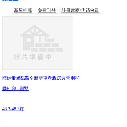
新屋推薦
免費刊登
註冊建商/代銷會員
國姓帝堡臨路全新雙車孝親房透天別墅
國姓鄉 - 別墅
48.3-48.3坪