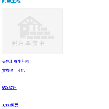
商辦土地
美艷山養生莊園
貢寮區 - 其他
850.67坪
3,880萬元