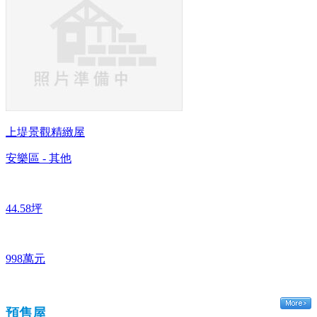
上堤景觀精緻屋
安樂區 - 其他
44.58坪
998萬元
預售屋