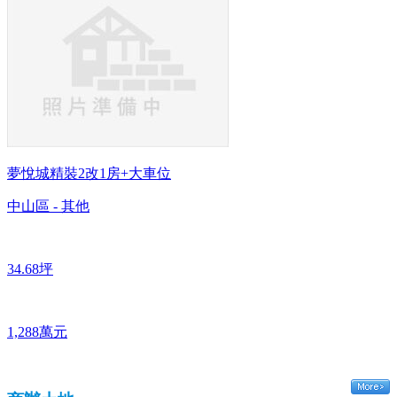
夢悅城精裝2改1房+大車位
中山區 - 其他
34.68坪
1,288萬元