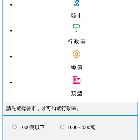
縣 市
行 政 區
總 價
類 型
請先選擇縣市，才可勾選行政區。
1000萬以下
1000~2000萬