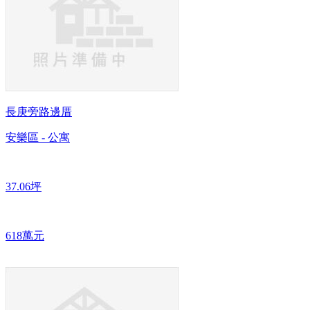
長庚旁路邊厝
安樂區 - 公寓
37.06坪
618萬元