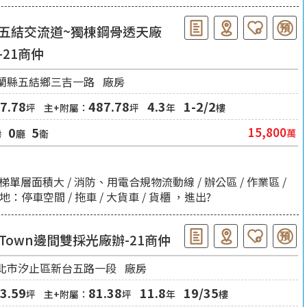
五結交流道~獨棟鋼骨透天廠
-21商仲
蘭縣五結鄉三吉一路
廠房
7.78
487.78
4.3
1-2/2
坪
主+附屬：
坪
年
樓
0
5
15,800
萬
房
廳
衛
單層面積大 / 消防、用電合規物流動線 / 辦公區 / 作業區 /
地：停車空間 / 拖車 / 大貨車 / 貨櫃 ，進出?
-Town邊間雙採光廠辦-21商仲
北市汐止區新台五路一段
廠房
3.59
81.38
11.8
19/35
坪
主+附屬：
坪
年
樓