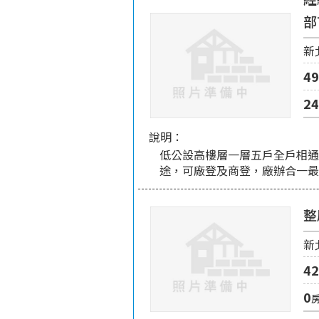
部
新
49
2
說明：
低公設高樓層一層五戶全戶相通
途，可廠登及商登，廠辦合一
整
新
42
0