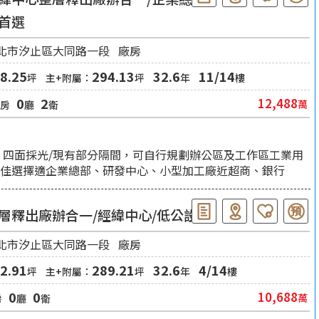
首選
北市汐止區大同路一段
廠房
8.25
294.13
32.6
11/14
坪
主+附屬：
坪
年
樓
4
0
2
12,488
萬
房
廳
衛
 四面採光/現有部分隔間，可自行規劃辦公區及工作區工業用
最佳選擇適企業總部、研發中心、小型加工廠近超商、銀行
層釋出廠辦合一/經緯中心/低公設
北市汐止區大同路一段
廠房
2.91
289.21
32.6
4/14
坪
主+附屬：
坪
年
樓
0
0
10,688
萬
房
廳
衛