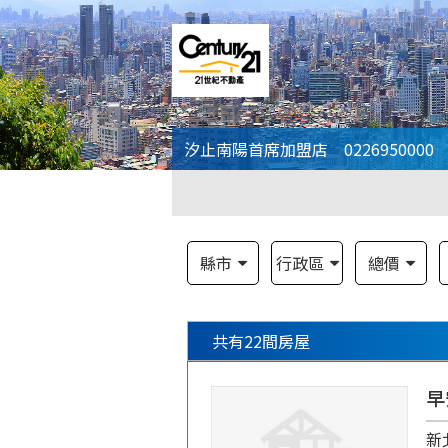
汐止南陽首席加盟店 0226950000
縣市
行政區
總價
共有
22
間房屋
早
新