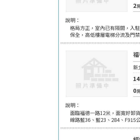
2
說明：
格局方正，室內已有隔間，入駐
保全，高低樓層電梯分流及門禁
福
新
14
0
說明：
面臨福德一路12米，面寬好卸貨
線路藍36、藍23、284、F91
經