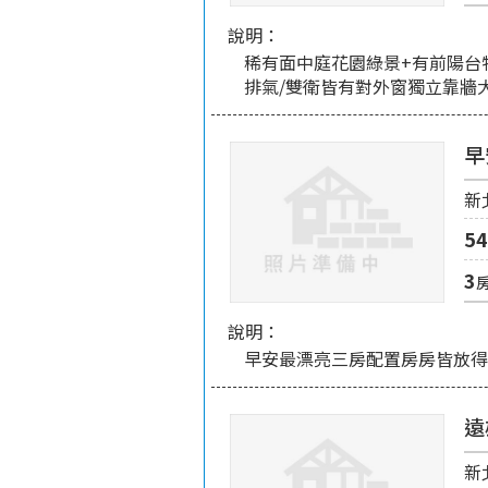
說明：
稀有面中庭花園綠景+有前陽台
排氣/雙衛皆有對外窗獨立靠牆
早
新
54
3
說明：
早安最漂亮三房配置房房皆放
遠
新