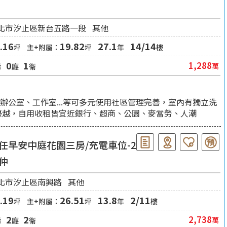
仲
北市汐止區新台五路一段
其他
.16
19.82
27.1
14/14
坪
主+附屬：
坪
年
樓
0
1
1,288
萬
房
廳
衛
辦公室、工作室...等可多元使用社區管理完善，室內有獨立洗
優越，自用收租皆宜近銀行、超商、公園、麥當勞、人潮
任早安中庭花園三房/充電車位-21
仲
北市汐止區南興路
其他
.19
26.51
13.8
2/11
坪
主+附屬：
坪
年
樓
2
2
2,738
萬
房
廳
衛