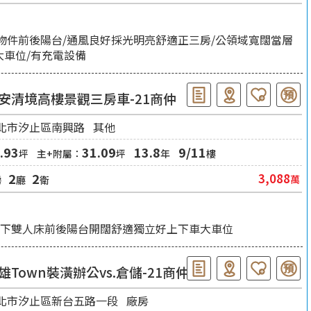
物件前後陽台/通風良好採光明亮舒適正三房/公領域寬闊當層
大車位/有充電設備
安清境高樓景觀三房車-21商仲
北市汐止區南興路
其他
.93
31.09
13.8
9/11
坪
主+附屬：
坪
年
樓
2
2
3,088
萬
房
廳
衛
得下雙人床前後陽台開闊舒適獨立好上下車大車位
雄Town裝潢辦公vs.倉儲-21商仲
北市汐止區新台五路一段
廠房