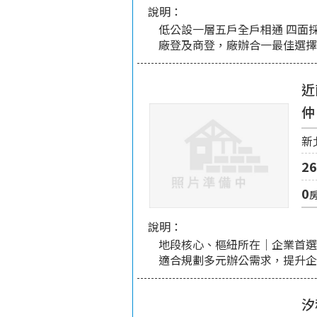
說明：
低公設一層五戶全戶相通 四面
廠登及商登，廠辦合一最佳選
近
新
26
0
說明：
地段核心、樞紐所在｜企業首選
適合規劃多元辦公需求，提升
汐