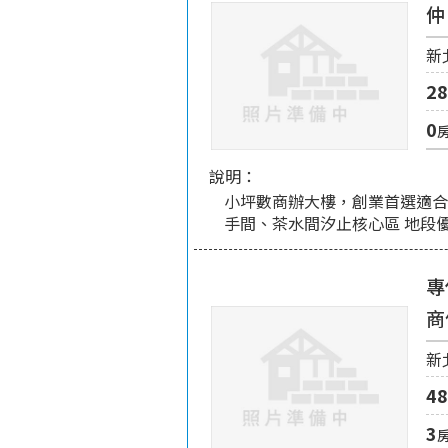
新
28
0
說明：
小坪數商辦大樓，創業首選適合
手間、茶水間汐止核心區 地段
專
商
新
48
3