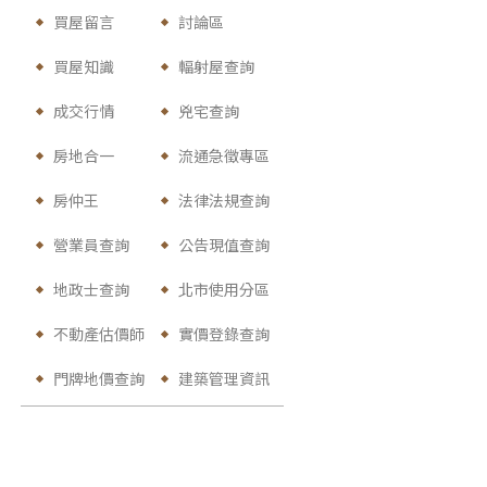
買屋留言
討論區
買屋知識
輻射屋查詢
成交行情
兇宅查詢
房地合一
流通急徵專區
房仲王
法律法規查詢
營業員查詢
公告現值查詢
地政士查詢
北市使用分區
不動產估價師
實價登錄查詢
門牌地價查詢
建築管理資訊