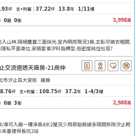
.93
37.22
13.8
1/11
坪
主+附屬：
坪
年
樓
0
0
3,998
萬
房
廳
衛
彷入山林.隔絕塵囂三面採光.室內明亮現況3房.主臥可做衣帽間.
有隱私平面車位.安頓愛車汐科指標型.低密度純住社區?
止交流道透天廠房-21商仲
北市汐止區大安街
廠房
8.76
108.75
37.2
1-4/3
坪
主+附屬：
坪
年
樓
0
3
2,988
萬
房
廳
衛
車/車可入廠一樓淨高4米2屋況少用原始無過多隔間拆除汐止輕
未來基捷保長坑2站