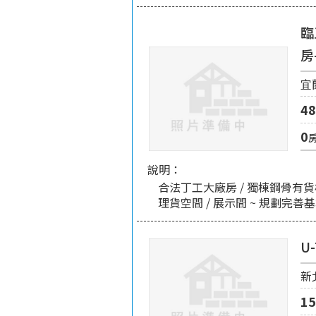
臨
房
宜
48
0
說明：
合法丁工大廠房 / 獨棟鋼骨有貨梯
理貨空間 / 展示間 ~ 規劃完善基
U
新
15