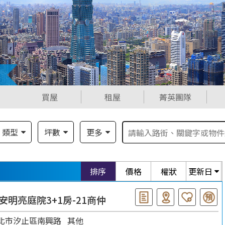
買屋
租屋
菁英團隊
類型
坪數
更多
排序
價格
權狀
更新日
安明亮庭院3+1房-21商仲
北市汐止區南興路
其他