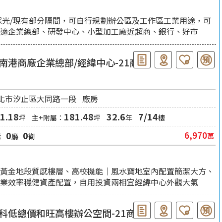
採光/現有部分隔間，可自行規劃辦公區及工作區工業用途，可
擇適企業總部、研發中心、小型加工廠近超商、銀行、好市
南港商廠企業總部/經緯中心-21商
仲
北市汐止區大同路一段
廠房
1.18
181.48
32.6
7/14
坪
主+附屬：
坪
年
樓
0
0
6,970
萬
房
廳
衛
黃金地段質感樓層、高校機能｜風水寶地室內配置簡潔大方、
企業效率穩健資產配置，自用投資兩相宜經緯中心外觀大氣
科低總價和旺高樓辦公空間-21商