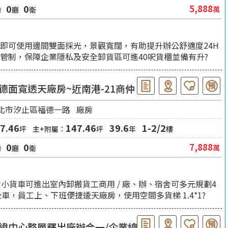
0
0
5,888
萬
房
廳
衛
即可使用邊間雙面採光，景觀寬闊，有助提升辦公舒適度24H
管制，保障企業隱私及安全卸貨區可進40呎貨櫃並備有升?
德面寬透天廠房~近南港-21商仲
北市汐止區福德一路
廠房
7.46
147.46
39.6
1-2/2
坪
主+附屬：
坪
年
樓
0
0
7,888
萬
房
廳
衛
小貨車可進出室內卸搬貨工商用 / 廠、辦、宿舍可多元規劃4
5公車，員工上、下班便捷逶天廠房，使用空間多貨梯 1.4*1?
緯中心整層釋出廠辦合一/企業總