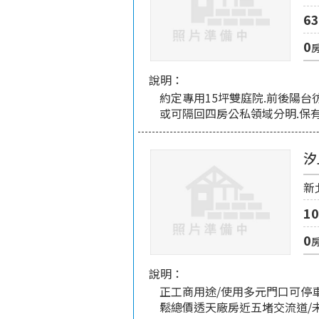
63
0
說明：
約定專用15坪雙庭院.前後陽台
或可隔回四房公私領域分明.保
汐
新
10
0
說明：
正工商用途/使用多元門口可停
鬆總價透天廠房近五堵交流道/