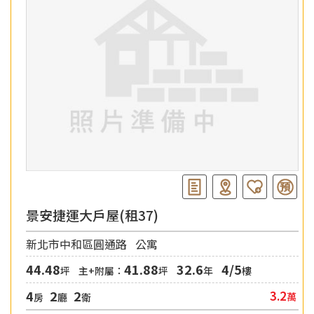
景安捷運大戶屋(租37)
新北市中和區圓通路
公寓
44.48
41.88
32.6
4/5
坪
主+附屬：
坪
年
樓
4
2
2
3.2
萬
房
廳
衛