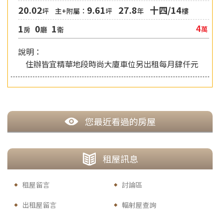
20.02
9.61
27.8
十四/14
坪
主+附屬：
坪
年
樓
1
0
1
4
萬
房
廳
衛
說明：
住辦皆宜精華地段時尚大廈車位另出租每月肆仟元
您最近看過的房屋
租
屋訊息
租屋留言
討論區
出租屋留言
輻射屋查詢