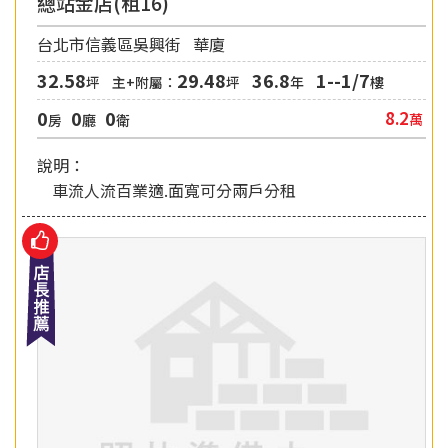
總站金店(租16)
台北市信義區吳興街
華廈
32.58
29.48
36.8
1--1/7
坪
主+附屬：
坪
年
樓
0
0
0
8.2
萬
房
廳
衛
說明：
車流人流百業適.面寬可分兩戶分租