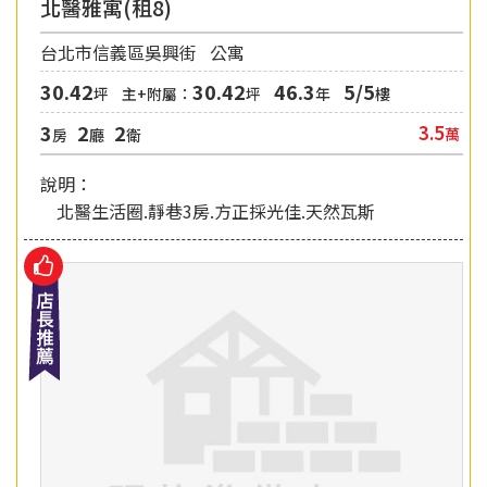
北醫雅寓(租8)
台北市信義區吳興街
公寓
30.42
30.42
46.3
5/5
坪
主+附屬：
坪
年
樓
3
2
2
3.5
萬
房
廳
衛
說明：
北醫生活圈.靜巷3房.方正採光佳.天然瓦斯