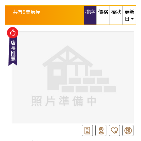
共有
9
間房屋
排序
價格
權狀
更新
日