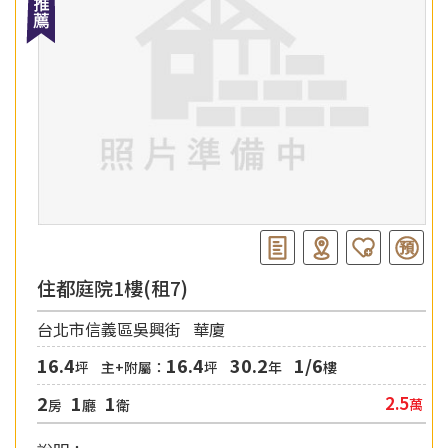
住都庭院1樓(租7)
台北市信義區吳興街
華廈
16.4
16.4
30.2
1/6
坪
主+附屬：
坪
年
樓
2
1
1
2.5
萬
房
廳
衛