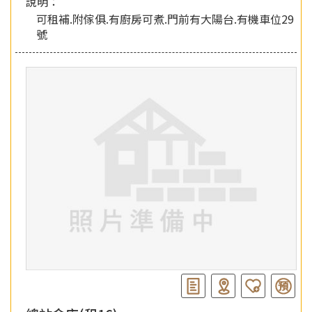
說明：
可租補.附傢俱.有廚房可煮.門前有大陽台.有機車位29
號