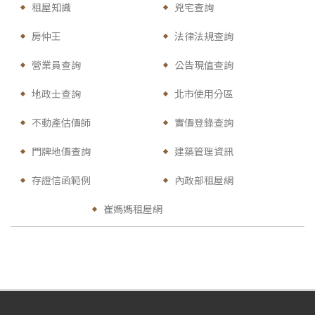
租屋知識
兇宅查詢
房仲王
法律法規查詢
營業員查詢
公告現值查詢
地政士查詢
北市使用分區
不動產估價師
實價登錄查詢
門牌地價查詢
建築管理資訊
存證信函範例
內政部租屋網
崔媽媽租屋網