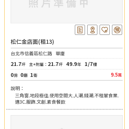
松仁金店面(租13)
台北市信義區松仁路
華廈
21.7
21.7
49.9
1/7
坪
主+附屬：
坪
年
樓
0
0
1
9.5
萬
房
廳
衛
說明：
三角窗.地段極佳.使用空間大.人潮.錢潮.不租葷食業.
適3C.服飾.文創.素食餐飲