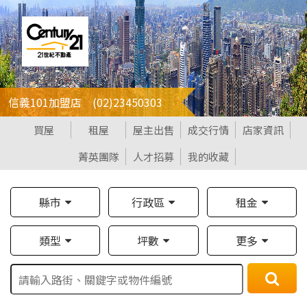
信義101加盟店 (02)23450303
買屋
租屋
屋主出售
成交行情
店家資訊
菁英團隊
人才招募
我的收藏
縣市
行政區
租金
類型
坪數
更多