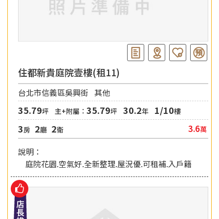
住都新貴庭院壹樓(租11)
台北市信義區吳興街
其他
35.79
35.79
30.2
1/10
坪
主+附屬：
坪
年
樓
3
2
2
3.6
萬
房
廳
衛
說明：
庭院花園.空氣好.全新整理.屋況優.可租補.入戶籍