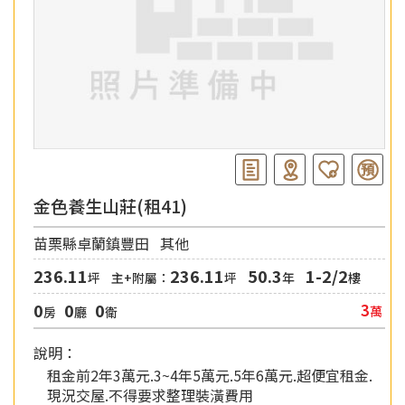
金色養生山莊(租41)
苗栗縣卓蘭鎮豐田
其他
236.11
236.11
50.3
1-2/2
坪
主+附屬：
坪
年
樓
0
0
0
3
萬
房
廳
衛
說明：
租金前2年3萬元.3~4年5萬元.5年6萬元.超便宜租金.
現況交屋.不得要求整理裝潢費用