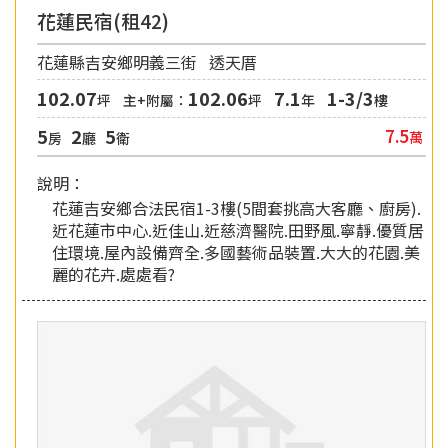
花蓮民宿(租42)
花蓮縣吉安鄉明義三街
透天厝
102.07
102.06
7.1
1-3/3
坪
主+附屬：
坪
年
樓
5
2
5
7.5
萬
房
廳
衛
說明：
花蓮吉安鄉合法民宿1-3樓(5間套挑高大客廳、廚房).
近花蓮市中心.近佳山.近慈濟醫院.田野風.寧靜.優質居
住環境.屋內設備齊全.多國藝術品裝置.大大的花園.美
麗的花卉.處處看?