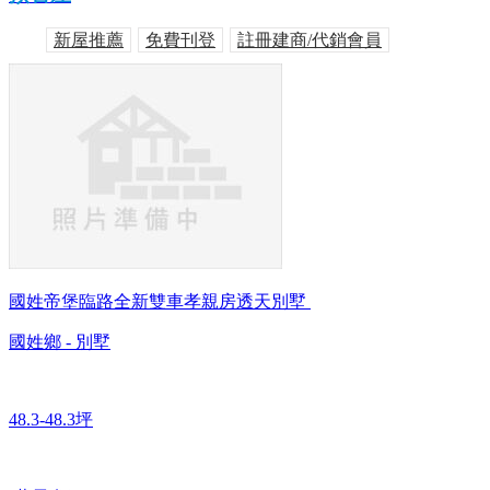
新屋推薦
免費刊登
註冊建商/代銷會員
國姓帝堡臨路全新雙車孝親房透天別墅
國姓鄉 - 別墅
48.3-48.3坪