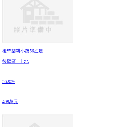
後壁樂耕小築56乙建
後壁區 - 土地
56.9坪
498萬元