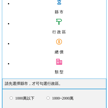
縣 市
行 政 區
總 價
類 型
請先選擇縣市，才可勾選行政區。
1000萬以下
1000~2000萬