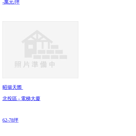
-萬元/坪
昭揚天際
北投區 - 電梯大廈
62-78坪