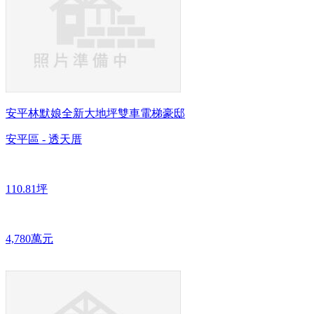
安平林默娘全新大地坪雙車電梯豪邸
安平區 - 透天厝
110.81坪
4,780萬元