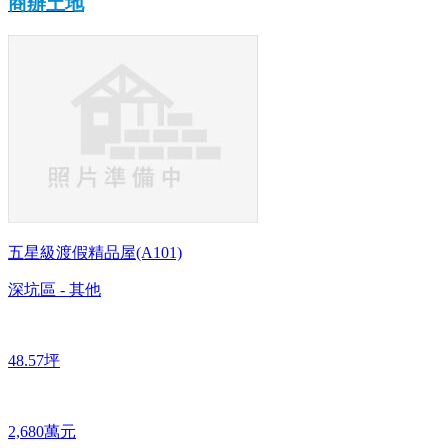
商辦土地
五星級渡假精品屋(A101)
深坑區 - 其他
48.57坪
2,680萬元