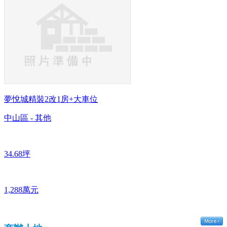
夢悅城精裝2改1房+大車位
中山區 - 其他
34.68坪
1,288萬元