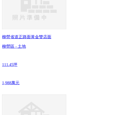
柳營省道正路面黃金雙店面
柳營區 - 土地
111.45坪
1,988萬元