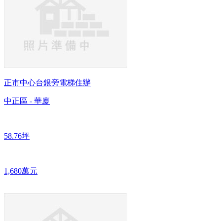
正市中心台銀旁電梯住辦
中正區 - 華廈
58.76坪
1,680萬元