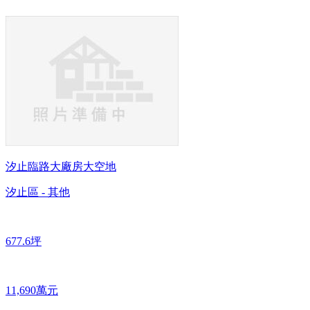
汐止臨路大廠房大空地
汐止區 - 其他
677.6坪
11,690萬元