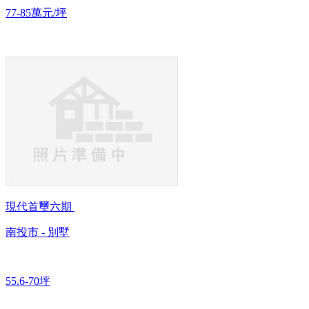
77-85萬元/坪
現代首璽六期
南投市 - 別墅
55.6-70坪