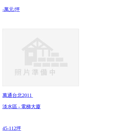
-萬元/坪
萬通台北2011
淡水區 - 電梯大廈
45-112坪